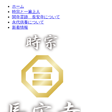
ホーム
時宗と一遍上人
関寺霊跡 長安寺について
永代供養について
新着情報