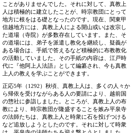
ことがありませんでした。それに対して、真教上
人は積極的に建立したことが、時宗教団にとって
地方に根をはる礎となったのです。現在、関東甲
信越地方には、真教上人による開山或いは改宗し
た道場（寺院）が多数存在しています。また、そ
の道場には、弟子を派遣し教化を継続し、疑義が
ある場合は、手紙で答えるなど積極的に布教教化
の活動していました。その手紙の内容は、江戸時
代に『他阿上人法語』として編纂され、今も真教
上人の教えを学ぶことができます。
正応5年（1292）秋頃、真教上人は、多くの人々か
ら帰依を受けながらある人の要請により、越前国
の惣社に参詣しました。ところが、真教上人の布
教により、時宗教団が隆盛することを嫉み平泉寺
の法師たちは、真教上人と時衆に石を投げつける
など追放しようとしたのです。それに対して時衆
は、平泉寺の法師たちを迎え撃とうとしました。