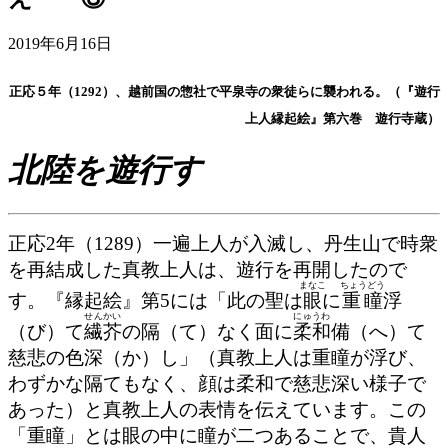
2019年6月16日
正応５年（1292）、越前国の惣社で平泉寺の衆徒らに襲われる。（『遊行
上人縁起絵』第六巻 遊行寺蔵）
北陸を遊行す
正応2年（1289）一遍上人が入滅し、丹生山で時衆
を再結成した真教上人は、遊行を再開したので
まなこ
ちょうどう
す。『縁起絵』第5には「此の聖は
眼
に
重瞳
浮
せんかい
にゅうわ
（び）て
繊芥
の隔（て）なく面に
柔和
備（へ）て
慈悲の色深（か）し」（真教上人は重瞳が浮び、
わずかな隔てもなく、顔は柔和で慈悲深い様子で
あった）と真教上人の表情を伝えています。この
「重瞳」とは眼の中に瞳が二つあることで、貴人