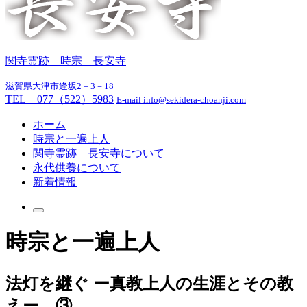
関寺霊跡 時宗 長安寺
滋賀県大津市逢坂2－3－18
TEL 077（522）5983
E-mail info@sekidera-choanji.com
ホーム
時宗と一遍上人
関寺霊跡 長安寺について
永代供養について
新着情報
時宗と一遍上人
法灯を継ぐ ー真教上人の生涯とその教
えー ③