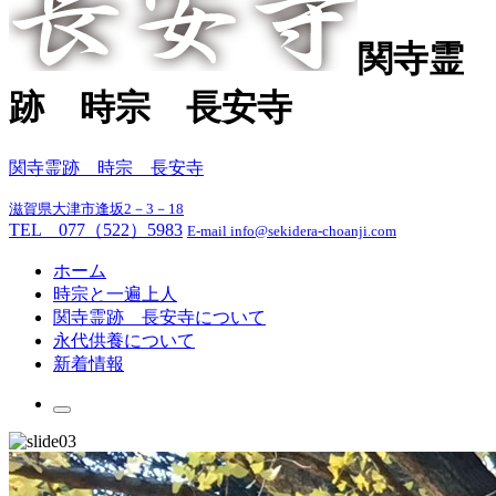
関寺霊
跡 時宗 長安寺
関寺霊跡 時宗 長安寺
滋賀県大津市逢坂2－3－18
TEL 077（522）5983
E-mail info@sekidera-choanji.com
ホーム
時宗と一遍上人
関寺霊跡 長安寺について
永代供養について
新着情報