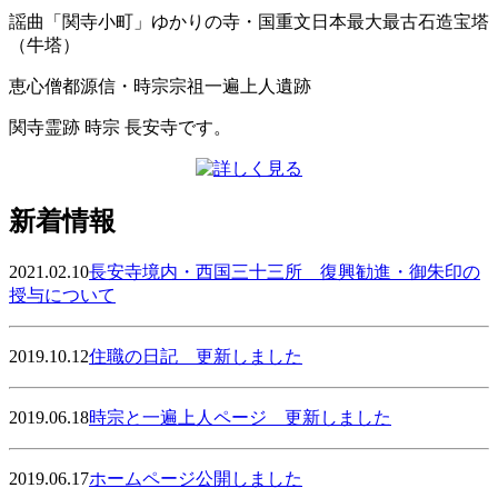
謡曲「関寺小町」ゆかりの寺・国重文日本最大最古石造宝塔
（牛塔）
恵心僧都源信・時宗宗祖一遍上人遺跡
関寺霊跡 時宗 長安寺です。
新着情報
2021.02.10
長安寺境内・西国三十三所 復興勧進・御朱印の
授与について
2019.10.12
住職の日記 更新しました
2019.06.18
時宗と一遍上人ページ 更新しました
2019.06.17
ホームページ公開しました