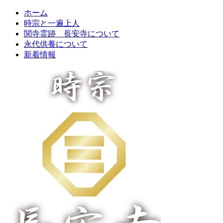
ホーム
時宗と一遍上人
関寺霊跡 長安寺について
永代供養について
新着情報